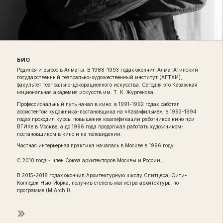
БИО
Родился и вырос в Алматы. В 1988-1993 годах окончил Алма-Атинский
государственный театрально-художественный институт (АГТХИ),
факультет театрально-декорационного искусства. Сегодня это Казахская
национальная академия искусств им. Т. К. Жургенова.
Профессиональный путь начал в кино: в 1991-1992 годах работал
ассистентом художника-постановщика на «Казахфильме», в 1993-1994
годах проходил курсы повышения квалификации работников кино при
ВГИКе в Москве, а до 1996 года продолжал работать художником-
постановщиком в кино и на телевидении.
Частная интерьерная практика началась в Москве в 1996 году.
С 2010 года - член Союза архитекторов Москвы и России.
В 2015-2018 годах окончил Архитектурную школу Спитцера, Сити-
Колледж Нью-Йорка, получив степень магистра архитектуры по
программе (M.Arch I).
»