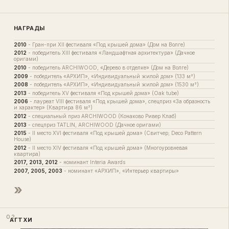
НАГРАДЫ
2010
-
Гран-при XII фестиваля «Под крышей дома» (Дом на Волге)
2012
-
победитель XIII фестиваля «Ландшафтная архитектура» (Дачное
оригами)
2010
-
победитель ARCHIWOOD, «Дерево в отделке» (Дом на Волге)
2009
-
победитель «АРХИП», «Индивидуальный жилой дом» (133 м²)
2008
-
победитель «АРХИП», «Индивидуальный жилой дом» (1530 м²)
2013
-
победитель XV фестиваля «Под крышей дома» (Oak tube)
2006
-
лауреат VIII фестиваля «Под крышей дома», спецприз «За образность
и характер» (Квартира 86 м²)
2012
-
специальный приз ARCHIWOOD (Конаково Ривер Клаб)
2013
-
спецприз TATLIN, ARCHIWOOD (Дачное оригами)
2015
-
II место XVI фестиваля «Под крышей дома» (Свитчер; Deco Pattern
House)
2012
-
II место XIV фестиваля «Под крышей дома» (Многоуровневая
квартира)
2017, 2013, 2012
-
номинант Interia Awards
2007, 2005, 2003
-
номинант «АРХИП», «Интерьер квартиры»
»
02
АГТХИ