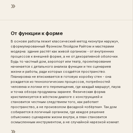
»
От функции к форме
В основе работы лежит классический метод «изнутри наружу»,
сформулированный Фрэнком Ллойдом Райтом и мастерами
модерна: здание растёт как живой организм - от внутренних
процессов к внешней форме, а не от декоративной оболочки.
Будь то частный дом, аэропорт или театр, проектирование
начинается с детального анализа функции и тех сценариев
жизни и работы, ради которых создаётся пространство.
Планировка не втискивается в готовую коробку стен - она
рождается из технологических процессов, потребностей
человека и логики его перемещения, где каждый маршрут, пауза
и точка обзора продуманы заранее. Физическая форма
кристаллизуется в жёстком диалоге с конструкцией и
становится честным следствием того, как работает
пространство, а не произволом фасадной «обёртки». Так дом
собирается в логичный организм, где каждое решение
объяснимо сценарием жизни внутри, а план становится
осмысленным инструментом, а не случайной нарезкой комнат.
»