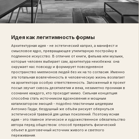
Идея как легитимность формы
Архитектурная идея - не эстетический каприз, а манифест и
смысловое ядро, превращающее утилитарную постройку в
подлинное искусство. В отличие от книги, фильма или музыки,
которые человек выбирает сам, архитектура неизбежна: она
окружает нас повсюду и формирует повседневное
пространство миллионов людей без их на то согласия. Именно
эта тотальная вовлечённость в человеческую жизнь возлагает
на архитектора особую ответственность. Заложенный в проект
посыл звучит сквозь десятилетия и века, незаметно проникая в
сознание каждого, кто проходит мимо. Сильная концепция
способна стать источником вдохновения и мощным
катализатором эмоций - подобно пластичным шедеврам
Антонио Гауди; бездушный же объём рискует обернуться
эстетической травмой для целых поколений. Поэтому ясная
идея - это главное этическое и художественное обязательство
автора перед обществом: способ превратить физический
объект в долговечный источник живого и светлого
переживания.