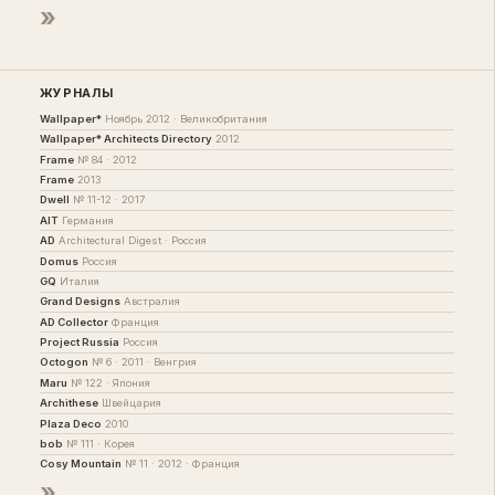
»
ЖУРНАЛЫ
Wallpaper*
Ноябрь 2012 · Великобритания
Wallpaper* Architects Directory
2012
Frame
№ 84 · 2012
Frame
2013
Dwell
№ 11-12 · 2017
AIT
Германия
AD
Architectural Digest · Россия
Domus
Россия
GQ
Италия
Grand Designs
Австралия
AD Collector
Франция
Project Russia
Россия
Octogon
№ 6 · 2011 · Венгрия
Maru
№ 122 · Япония
Archithese
Швейцария
Plaza Deco
2010
bob
№ 111 · Корея
Cosy Mountain
№ 11 · 2012 · Франция
»