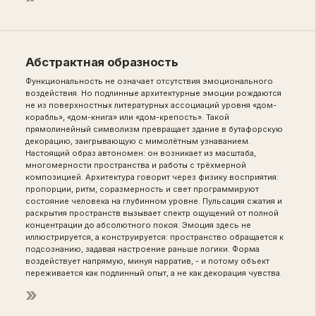
Абстрактная образность
Функциональность не означает отсутствия эмоционального
воздействия. Но подлинные архитектурные эмоции рождаются
не из поверхностных литературных ассоциаций уровня «дом-
корабль», «дом-книга» или «дом-крепость». Такой
прямолинейный символизм превращает здание в бутафорскую
декорацию, заигрывающую с мимолётным узнаванием.
Настоящий образ автономен: он возникает из масштаба,
многомерности пространства и работы с трёхмерной
композицией. Архитектура говорит через физику восприятия:
пропорции, ритм, соразмерность и свет программируют
состояние человека на глубинном уровне. Пульсация сжатия и
раскрытия пространств вызывает спектр ощущений от полной
концентрации до абсолютного покоя. Эмоция здесь не
иллюстрируется, а конструируется: пространство обращается к
подсознанию, задавая настроение раньше логики. Форма
воздействует напрямую, минуя нарратив, - и потому объект
переживается как подлинный опыт, а не как декорация чувства.
»