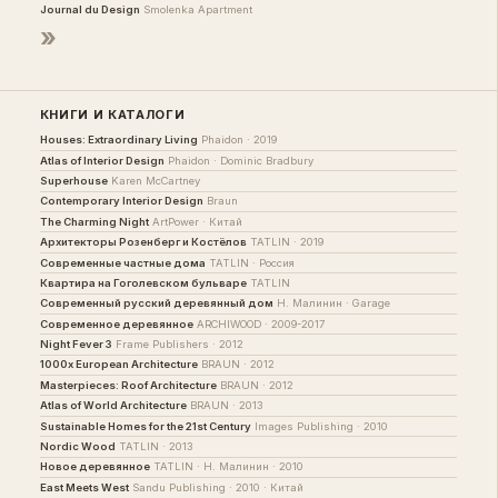
Journal du Design
Smolenka Apartment
»
КНИГИ И КАТАЛОГИ
Houses: Extraordinary Living
Phaidon · 2019
Atlas of Interior Design
Phaidon · Dominic Bradbury
Superhouse
Karen McCartney
Contemporary Interior Design
Braun
The Charming Night
ArtPower · Китай
Архитекторы Розенберг и Костёлов
TATLIN · 2019
Современные частные дома
TATLIN · Россия
Квартира на Гоголевском бульваре
TATLIN
Современный русский деревянный дом
Н. Малинин · Garage
Современное деревянное
ARCHIWOOD · 2009-2017
Night Fever 3
Frame Publishers · 2012
1000x European Architecture
BRAUN · 2012
Masterpieces: Roof Architecture
BRAUN · 2012
Atlas of World Architecture
BRAUN · 2013
Sustainable Homes for the 21st Century
Images Publishing · 2010
Nordic Wood
TATLIN · 2013
Новое деревянное
TATLIN · Н. Малинин · 2010
East Meets West
Sandu Publishing · 2010 · Китай