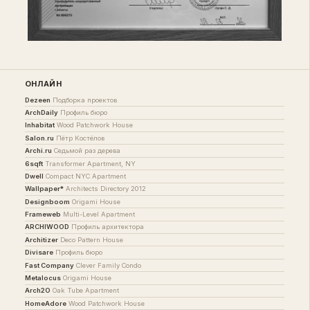
ОНЛАЙН
Dezeen
Подборка проектов
ArchDaily
Профиль бюро
Inhabitat
Wood Patchwork House
Salon.ru
Пётр Костёлов
Archi.ru
Седьмой раз дерева
6sqft
Transformer Apartment, NY
Dwell
Compact NYC Apartment
Wallpaper*
Architects Directory 2012
Designboom
Origami House
Frameweb
Multi-Level Apartment
ARCHIWOOD
Профиль архитектора
Architizer
Deco Pattern House
Divisare
Профиль бюро
Fast Company
Clever Family Condo
Metalocus
Origami House
Arch2O
Oak Tube Apartment
HomeAdore
Wood Patchwork House