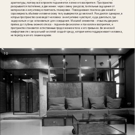
архитектуры, поэтому всё в проекте подчиняется логике его восприятия. Пространство
раскрывается постепенно, в движении: через смену ракурсов, тактильные ощущения от
материалов и интуитивную понятность планировки. Повседневная пластика движений и
соразмерность объёмов человеческому телу выверяются до мелочей. Рождаются сценарии, в
которых пространство само ведёт человека: он интуитивно чувствует, куда двигаться, где
задержаться и где остановиться для созерцания. Масштаб элементов - от высоты дверного
проёма до глубины оконного откоса - подчинён физиологии и психологии восприятия, и
пространство становится естественным продолжением тела и его привычек. Физический
комфорт вместе с визуальной чистотой создаёт среду, которая мягко поддерживает человека,
не перегружая его лишним шумом.
10