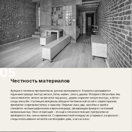
Честность материалов
Функция и тектоника пространства не должны маскироваться. В проектах раскрывается
подлинная природа текстур: металл, бетон, кирпич, стекло, дерево. Материал обязан быть тем,
чем он является: металл не прячется под краску, дерево сохраняет живую текстуру, а бетон -
следы опалубки. Настоящие материалы обладают тектонической силой и стареют красиво,
приобретая со временем патину и характер. Открытые стыки, швы, заклёпки и крепёж
становятся честным графическим языком интерьера, связывающим функцию с осязаемой
материальностью. Отказ от имитаций - это ещё и этическая позиция: пространство не
притворяется тем, чем не является. Со временем такой интерьер не устаревает, а взрослеет -
следы использования читаются как биография дома, а не как износ.