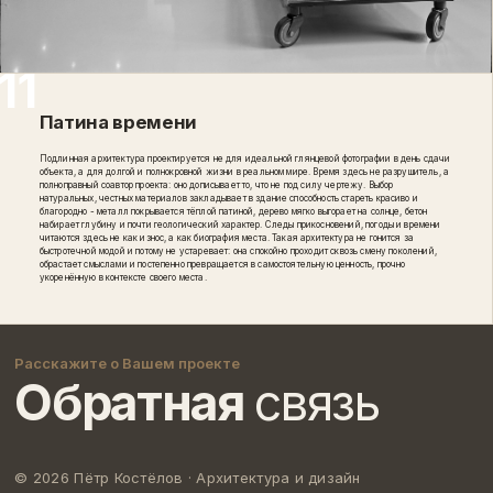
Патина времени
Подлинная архитектура проектируется не для идеальной глянцевой фотографии в день сдачи
объекта, а для долгой и полнокровной жизни в реальном мире. Время здесь не разрушитель, а
полноправный соавтор проекта: оно дописывает то, что не под силу чертежу. Выбор
натуральных, честных материалов закладывает в здание способность стареть красиво и
благородно - металл покрывается тёплой патиной, дерево мягко выгорает на солнце, бетон
набирает глубину и почти геологический характер. Следы прикосновений, погоды и времени
читаются здесь не как износ, а как биография места. Такая архитектура не гонится за
быстротечной модой и потому не устаревает: она спокойно проходит сквозь смену поколений,
обрастает смыслами и постепенно превращается в самостоятельную ценность, прочно
укоренённую в контексте своего места.
Расскажите о Вашем проекте
Обратная
связь
© 2026 Пётр Костёлов ·
Архитектура и дизайн