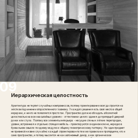
Иерархическая целостность
Архитектура не терпит случайных компромиссов, поэтому проектирование всегда строится на
жёстком подчинении второстепенного главному. У каждого решения есть своё место в общей
иерархии, и ничто не появляется просто так. Пространство должно обладать абсолютной
целостностью на всех масштабных уровнях - от тектоники целого здания до пропорций дверной
ручки или стула. Поэтому все элементы интерьера - несущие стены и лёгкие перегородки,
уровни, встроенная и отдельно стоящая мебель - проектируются в едином ключе, нередко в
буквальном смысле по одному модулю и общему геометрическому паттерну. Ни один предмет
не привнесён извне случайно: каждый спроектирован по тем же правилам и пропорциям, что и
само пространство, и потому мыслится не как автономный декор, а как органическое