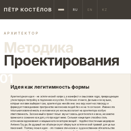
ПЁТР КОСТЁЛОВ
RU
EN
KZ
АРХИТЕКТОР
Методика
Проектирования
Идея как легитимность формы
Архитектурная идея - не эстетический каприз, а манифест и смысловое ядро, превращающее
утилитарную постройку в подлинное искусство. В отличие от книги, фильма или музыки,
которые человек выбирает сам, архитектура неизбежна: она окружает нас повсюду и
формирует повседневное пространство миллионов людей без их на то согласия. Именно эта
тотальная вовлечённость в человеческую жизнь возлагает на архитектора особую
ответственность. Заложенный в проект посыл звучит сквозь десятилетия и века, незаметно
проникая в сознание каждого, кто проходит мимо. Сильная концепция способна стать
источником вдохновения и мощным катализатором эмоций - подобно пластичным шедеврам
Антонио Гауди; бездушный же объём рискует обернуться эстетической травмой для целых
поколений. Поэтому ясная идея - это главное этическое и художественное обязательство