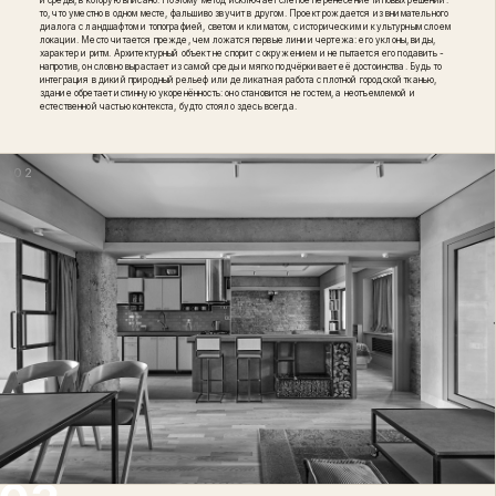
и среды, в которую вписано. Поэтому метод исключает слепое перенесение типовых решений:
то, что уместно в одном месте, фальшиво звучит в другом. Проект рождается из внимательного
диалога с ландшафтом и топографией, светом и климатом, с историческим и культурным слоем
локации. Место читается прежде, чем ложатся первые линии чертежа: его уклоны, виды,
характер и ритм. Архитектурный объект не спорит с окружением и не пытается его подавить -
напротив, он словно вырастает из самой среды и мягко подчёркивает её достоинства. Будь то
интеграция в дикий природный рельеф или деликатная работа с плотной городской тканью,
здание обретает истинную укоренённость: оно становится не гостем, а неотъемлемой и
естественной частью контекста, будто стояло здесь всегда.
02