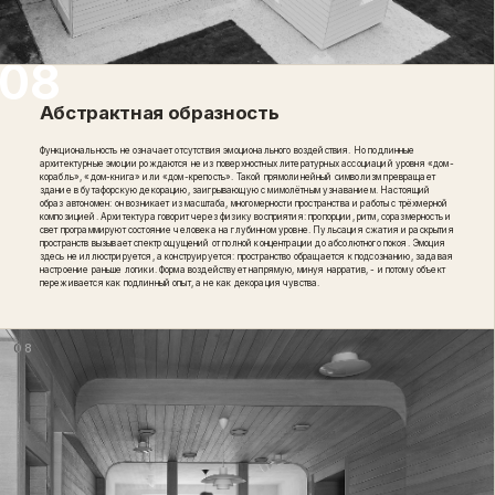
Абстрактная образность
Функциональность не означает отсутствия эмоционального воздействия. Но подлинные
архитектурные эмоции рождаются не из поверхностных литературных ассоциаций уровня «дом-
корабль», «дом-книга» или «дом-крепость». Такой прямолинейный символизм превращает
здание в бутафорскую декорацию, заигрывающую с мимолётным узнаванием. Настоящий
образ автономен: он возникает из масштаба, многомерности пространства и работы с трёхмерной
композицией. Архитектура говорит через физику восприятия: пропорции, ритм, соразмерность и
свет программируют состояние человека на глубинном уровне. Пульсация сжатия и раскрытия
пространств вызывает спектр ощущений от полной концентрации до абсолютного покоя. Эмоция
здесь не иллюстрируется, а конструируется: пространство обращается к подсознанию, задавая
настроение раньше логики. Форма воздействует напрямую, минуя нарратив, - и потому объект
переживается как подлинный опыт, а не как декорация чувства.
08