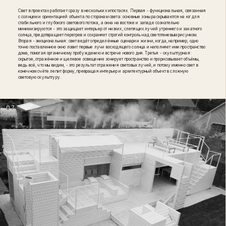
Свет в проектах работает сразу в нескольких ипостасях. Первая - функциональная, связанная
с солнцем и ориентацией объекта по сторонам света: основные зоны раскрываются на юг для
стабильного и глубокого светового потока, а окна на востоке и западе сознательно
минимизируются - это защищает интерьер от низких, слепящих лучей утреннего и закатного
солнца, предотвращает перегрев и сохраняет строгий контроль над светотеневым рисунком.
Вторая - эмоциональная: свет ведёт определённые сценарии жизни, когда, например, одно
точно поставленное окно ловит первые лучи восходящего солнца и наполняет ими пространство
дома, помогая органичному пробуждению и встрече нового дня. Третья - скульптурная:
скрытое, отражённое и щелевое освещение зонирует пространство и прорисовывает объёмы,
ведь всё, что мы видим, - это результат отражения световых лучей, и потому именно свет в
конечном счёте лепит форму, превращая интерьер и архитектурный объект в сложную
световую скульптуру.
07