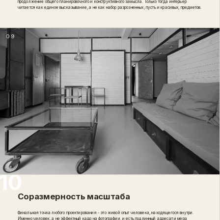
продолжение общего планировочного и конструктивного замысла. Только тогда интерьер
читается как единое высказывание, а не как набор разрозненных, пусть и красивых, предметов.
09
Соразмерность масштаба
Финальная точка любого проектирования - это живой опыт человека, находящегося внутри.
Именно человек, а не эффектный кадр на фотографии, и есть подлинный адресат и мера