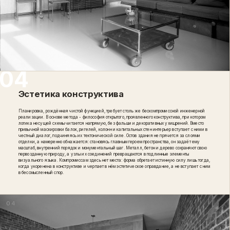
Эстетика конструктива
Планировка, рождённая чистой функцией, требует столь же бескомпромиссной инженерной
реализации. В основе метода - философия открытого, проявленного конструктива, при котором
логика несущей схемы читается напрямую, без фальши и декоративных ухищрений. Вместо
привычной маскировки балок, ригелей, колонн и капитальных стен интерьер вступает с ними в
честный диалог, подчиняясь их тектонической силе. Остов здания не прячется за слоями
отделки, а намеренно обнажается: становясь главным героем пространства, он задаёт ему
масштаб, внутренний порядок и монументальный шаг. Металл, бетон и дерево сохраняют свою
первозданную природу, а узлы их соединений превращаются в подлинные элементы
визуального языка. Компромиссам здесь нет места: форма обретает истинную силу лишь тогда,
когда укоренена в конструктиве и черпает в нём эстетическое оправдание, а не вступает с ним
в бессмысленный спор.
04