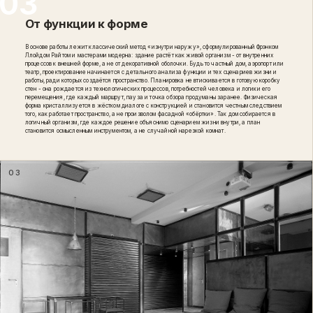
От функции к форме
В основе работы лежит классический метод «изнутри наружу», сформулированный Фрэнком
Ллойдом Райтом и мастерами модерна: здание растёт как живой организм - от внутренних
процессов к внешней форме, а не от декоративной оболочки. Будь то частный дом, аэропорт или
театр, проектирование начинается с детального анализа функции и тех сценариев жизни и
работы, ради которых создаётся пространство. Планировка не втискивается в готовую коробку
стен - она рождается из технологических процессов, потребностей человека и логики его
перемещения, где каждый маршрут, пауза и точка обзора продуманы заранее. Физическая
форма кристаллизуется в жёстком диалоге с конструкцией и становится честным следствием
того, как работает пространство, а не произволом фасадной «обёртки». Так дом собирается в
логичный организм, где каждое решение объяснимо сценарием жизни внутри, а план
становится осмысленным инструментом, а не случайной нарезкой комнат.
03