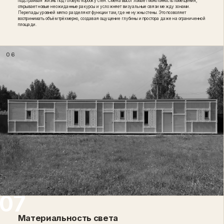
подстраивая жизнь под готовую коробку стен. Смена высот ломает монотонность помещения,
открывает новые неожиданные ракурсы и усложняет визуальные связи между зонами.
Перепады уровней мягко разделяют функции там, где не нужны стены. Это позволяет
воспринимать объём трёхмерно, создавая ощущение глубины и простора даже на ограниченной
площади.
06
Материальность света