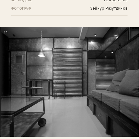
Зейнур Разутдинов
ФОТОГРАФ
11