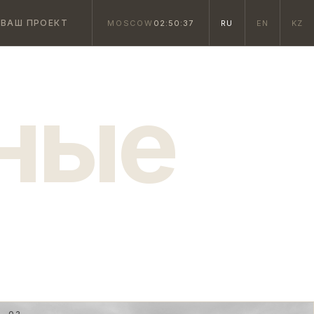
ВАШ ПРОЕКТ
MOSCOW
02:50:38
RU
EN
KZ
ные