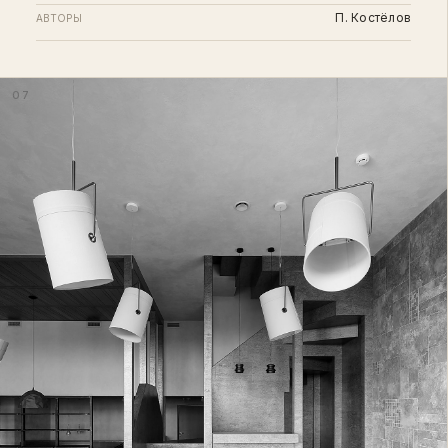
П. Костёлов
АВТОРЫ
07